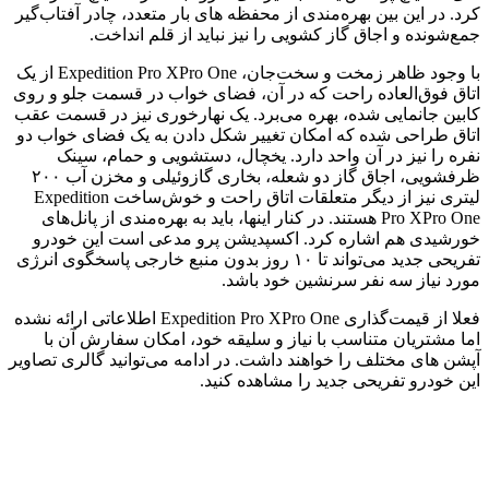
کرد. در این بین بهره‌مندی از محفظه های بار متعدد، چادر آفتاب‌گیر
جمع‌شونده و اجاق گاز کشویی را نیز نباید از قلم انداخت.
با وجود ظاهر زمخت و سخت‌جان، Expedition Pro XPro One از یک
اتاق فوق‌العاده راحت که در آن، فضای خواب در قسمت جلو و روی
کابین جانمایی شده، بهره می‌برد. یک نهارخوری نیز در قسمت عقب
اتاق طراحی شده که امکان تغییر شکل دادن به یک فضای خواب دو
نفره را نیز در آن واحد دارد. یخچال، دستشویی و حمام، سینک
ظرفشویی، اجاق گاز دو شعله، بخاری گازوئیلی و مخزن آب ۲۰۰
لیتری نیز از دیگر متعلقات اتاق راحت و خوش‌ساخت Expedition
Pro XPro One هستند. در کنار اینها، باید به بهره‌مندی از پانل‌های
خورشیدی هم اشاره کرد. اکسپدیشن پرو مدعی است این خودرو
تفریحی جدید می‌تواند تا ۱۰ روز بدون منبع خارجی پاسخگوی انرژی
مورد نیاز سه نفر سرنشین خود باشد.
فعلا از قیمت‌گذاری Expedition Pro XPro One اطلاعاتی ارائه نشده
اما مشتریان متناسب با نیاز و سلیقه خود، امکان سفارش آن با
آپشن های مختلف را خواهند داشت. در ادامه می‌توانید گالری تصاویر
این خودرو تفریحی جدید را مشاهده کنید.