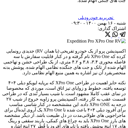
جت های جنگی الهام شده.
تحریریه خودرودیلی
شنبه - ۱۶ بهمن ۱۴۰۰ - ۰۹:۳۰
اشتراک گذاری:
اکسپدیشن پرو از یک خودرو تفریحی (یا همان RV) جدیدی رونمایی
کرده که XPro One نام گرفته و در کنار قابلیت سفارش با سه
فاصله محوری ۳.۴، ۳.۸ و ۴.۲ متری، از یک طراحی خشن و تهاجمی
الهام شده از تانک و جت های جنگنده نظامی الهام شده. پوشش بدنه
منحصربفرد آن نیز اشاره به همین منبع الهام نظامی دارد.
نکته حایز اهمیت در طراحی XPro One که برپایه ایویکو دیلی ۴×۴
توسعه یافته، خطوط و زوایای تیز اتاق است، موردی که مخصوصا
در نمای عقب کاملا مشهود است. با شیب بسیار تُندی که در طراحی
قسمت عقب به کار رفته، اکسپدیشن پرو زاویه خروج از شیب ۲۷
درجه به XPro ONE داده. این مششخصه در کنار شاسی مناسب
برای آفرود دیلی ۴×۴ باعث شده تا XPro One یک آروی ایده‌آل برای
ماجراجویی های طولانی‌مدت در دل طبیعت باشد. از دیگر مشخصه
های بارز XPro One باید به چراغ های کمکی، باربند سقفی و رینگ
های ۱۷ اینچ پوشش یافته با تایرهای آفرود با قُطر ۲۷ اینچ اشاره