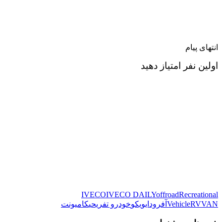
انتهای پیام
اولین نفر امتیاز دهید
IVECO
IVECO DAILY
offroad
Recreational
VAN
RV
Vehicle
آفرود
ایویکو
خودرو تفریحی
کامیونت