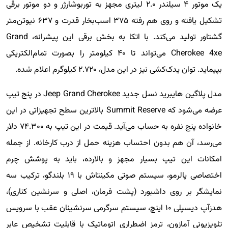
یک موتور ۴ سیلندر ۲.۰ لیتری مجهز به توربوشارژر و دو موتور برقی
تشکیل یافته و روی هم رفته ۳۷۵ اسب‌بخار قدرت و ۶۳۷ نیوتن‌متر
گشتاور تولید می‌کند. با اتکا به بخش برقی این پیشرانه، Grand
Cherokee 4xe می‌تواند تا ۴۰ کیلومتر را بصورت تمام‌الکتریکی
بپیماید. توان یدک‌کشی نیز در این مدل، ۲.۷۲۰ کیلوگرم اعلام شده.
مدل پلاگین هایبرید نسل جدید Jeep Grand Cherokee در پنج تیپ
عرضه می‌شود که Summit Reserve بالاترین سطح تجهیزاتی در این
خانواده پنج نفره به حساب می‌آید. قیمت در این تیپ به ۷۴.۳۰۰ دلار
می‌رسد، آن هم بدون احتساب هزینه حمل از درب کارخانه. از جمله
امکانات این تیپ بسیار مجهز و بالارده، باید به پوشش چرم
اختصاصی پالرمو، سیستم صوتی مکینتاش با ۱۹ بلندگو، ترکیب سه
نمایشگر بر روی داشبورد (پشت فرمان، اصلی و سرنشین کناری)،
هدزآپ دیسپلی ۱۰ اینچ، سیستم سرگرمی سرنشینان عقب با سرویس
تلویزیونی آمازون، ترمز اضطراری اتوماتیک با قابلیت تشخیص عابر