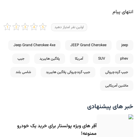
انتهای پیام
اولین نفر امتیاز دهید
Jeep Grand Cherokee 4xe
JEEP Grand Cherokee
jeep
phev
SUV
آمریکا
پلاگین هایبرید
جیپ
جیپ گرندچروکی
جیپ گرندچروکی پلاگین هایبرید
شاسی بلند
ماشین آمریکایی
خبر های پیشنهادی
آفِر های ویژه پولستار برای خرید یک خودرو
ممنوعه!