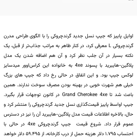
اوایل پاییز که جیپ نسل جدید گرندچروکی را با الگوی طراحی مدرن
گرندچروکی L معرفی کرد، در کنار ظاهر به مراتب جذاب‌تر از قبل، یک
نکته بسیار در آن جلب نظر کرد و آن هم اضافه شدن یک مدل
پلاگین-هایبرید با پسوند 4xe به خانواده این کراس‌اوور میدسایز
لوکس جیپ بود. و این اتفاق در حالی رخ داد که جیپ های بزرگ
خیلی هم شهرت خوبی در بهینه بودن مصرف سوخت ندارند. همین
باعث شد تا Grand Cherokee 4xe در کانون توجهات قرار بگیرد.
جیپ اواسط پاییز قیمت‌گذاری نسل جدید گرندچروکی را منتشر کرد و
حال، بالاخره اطلاعات قیمت مدل پلاگین-هایبرید آن را نیز در دسترس
عموم قرار داد. شروع قیمت جیپ گرندچروکی 4xe در حالی با
احتساب ۱.۷۹۵ دلار هزینه حمل از درب کارخانه، از ۵۹.۴۹۵ دلار خواهد