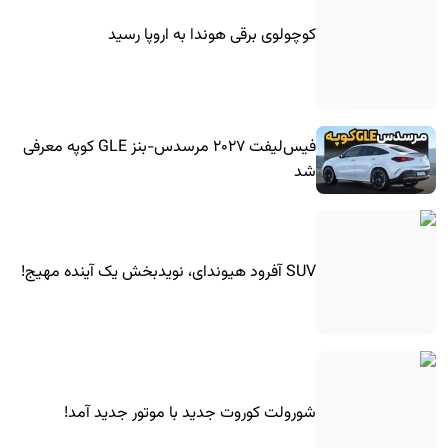
کوچولوی برقی هوندا به اروپا رسید
فیس‌لیفت ۲۰۲۷ مرسدس-بنز GLE کوپه معرفی
شد
SUV آفرود هیوندای، نویدبخش یک آینده مهیج!
شورولت کوروت جدید با موتور جدید آمد!