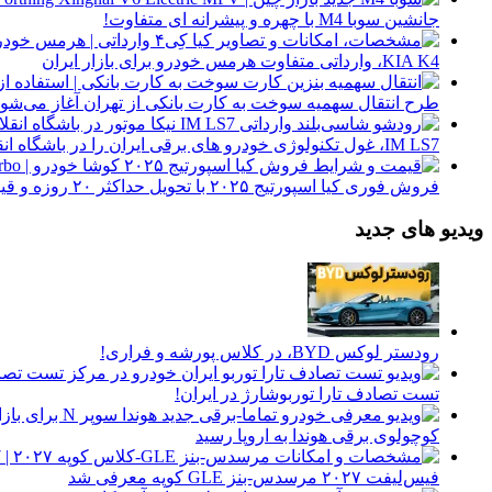
جانشین سوبا M4 با چهره و پیشرانه ای متفاوت!
KIA K4، وارداتی متفاوت هرمس خودرو برای بازار ایران
طرح انتقال سهمیه سوخت به کارت بانکی از تهران آغاز می‌شود
IM LS7، غول تکنولوژی خودرو های برقی ایران را در باشگاه انقلاب ببینید
فروش فوری کیا اسپورتیج ۲۰۲۵ با تحویل حداکثر ۲۰ روزه و قیمت قطعی
ویدیو های جدید
رودستر لوکس BYD، در کلاس پورشه و فراری!
تست تصادف تارا توربوشارژ در ایران!
کوچولوی برقی هوندا به اروپا رسید
فیس‌لیفت ۲۰۲۷ مرسدس-بنز GLE کوپه معرفی شد