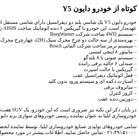
کوتاه از خودرو دایون Y5
عهده‌دار است. این خودرو با گیربکس ۶ دنده اتوماتیک ساخت AISIN ژاپن وارد بازار می‌شود. از سایر مشخصات این خودرو می توان به موارد زیر اشاره کرد:
– سیستم 4WD ساخت شرکت BorgWarner
– بهره‌مندی از سه حالت دو چرخ محرک سبک (2H)، چهارچرخ محرک سبک (4H) و چهارچرخ محرک سنگین (4L)
– سیستم ترمز ساخت شرکت آلمانی Bosch
– مانیتور ۸ اینچی لمسی
– سیستم صوتی با ۸ بلندگو
– صندلی ۶ حالته برقی راننده
– گیربکس با حالت‌ اسپرت
– قفل اتوماتیک دیفرانسیل عقب
– استارت دکمه ای و سیستم ورود بدون کلید
– سانروف برقی
– کروز کنترل
– دوربین دنده عقب
خودروسازی ایلیا به عنوان نماینده رسمی خودروهای سواری برند دایون در ایران،
تمامی خودروهای تولیدی صنایع خودروسازی ایلیا، توسط نماینده ان
۴۹۱۵۱۰۰۰-۰۲۱ تماس حاصل نمایید. اطلاعات بیشتر در مورد محصول Dayun و دیگر فعالیت های صنایع خودروسازی ایلیا نیز در سایت رسمی این شرکت به آدرس زیر در دسترس قرار دارد.