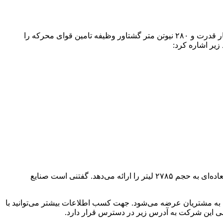
خودرو دایون Y5 یک شاسی بلند دو دیفرانسیل دارای شاسی مستقل است که در آن، موتور ٢ لیتری توربوشارژر میتسوبیشی با ۲۰۲ اسب بخار قدرت و ۲۸۰ نیوتن متر گشتاور وظیفه تامین قوای محرکه را
در پایان ذکر این نکته نیز ضروری است که این خودرو، یک SUV هفت‌نفره است که در صورت بسته بودن صندلی‌های عقب، فضای بار فوق‌العاده‌ای به حجم ۲۷۸۵ لیتر را ارائه می‌دهد. گفتنی است صنایع
 به مشتریان عرضه می‌شود. جهت کسب اطلاعات بیشتر می‌توانید با