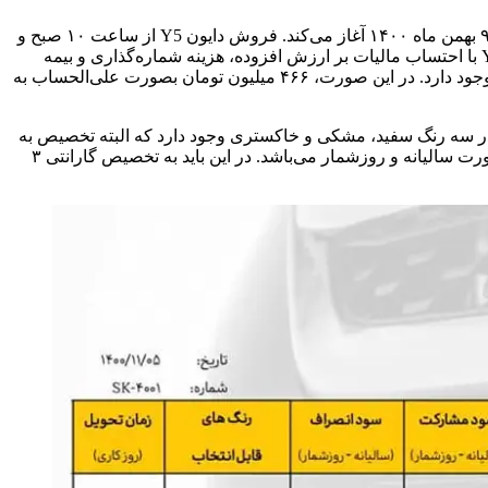
شرکت کیان موتور وارنا، نماینده انحصاری فروش و خدمات پس از فروش صنایع خودروسازی ایلیا، فروش نقدی دایون Y5 را از تاریخ شنبه ۹ بهمن ‌ماه ۱۴۰۰ آغاز می‌کند. فروش دایون Y5 از ساعت ۱۰ صبح و
به انجام خواهد رسید. در این طرح فروش، قیمت قطعی خودرو جدید دایون Y5 با احتساب مالیات بر ارزش افزوده، هزینه شماره‌گذاری و بیمه
شخص ثالث، ۹۳۲ میلیون تومان در نظر گرفته شده و موعد تحویل، ۳۰ روزه اعلام شده است. همچنین امکان خرید بصورت پیش‌فروش نیز وجود دارد. در این صورت، ۴۶۶ میلیون تومان بصورت علی‌الحساب به
 به ذکر است در طرح فروش نقدی، دایون Y5 تنها در رنگ سفید قابل عرضه است. اما در طرح پیش فروش، امکان سفارش دایون Y5 در سه رنگ سفید، مشکی و خاکستری وجود دارد که البته تخصیص به
ترتیب اولویت ثبت‌نام خواهد بود. در کنار آن، سود مشارکت ۱۵ درصد و سود انصراف ۱۲ درصد نیز برای طرح پیش‌فروش لحاظ شده که بصورت سالیانه و روزشمار می‌باشد. در این باید به تخصیص گارانتی ۳