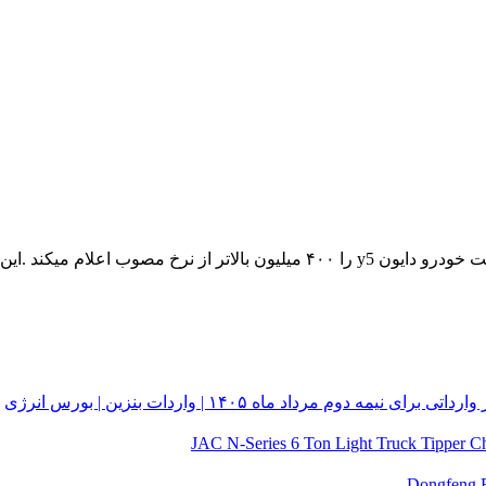
شرکت ایلیا خودرو از مصوبه شورای رقابت پیروی نکرده و قیمت خودرو دایون y5 ر