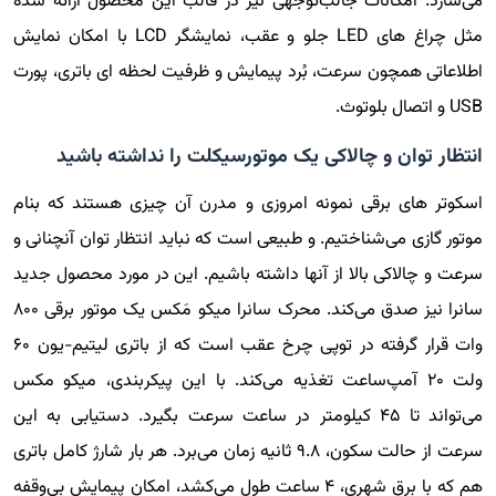
می‌سازد. امکانات جالب‌توجهی نیز در قالب این محصول ارائه شده
مثل چراغ های LED جلو و عقب، نمایشگر LCD با امکان نمایش
اطلاعاتی همچون سرعت، بُرد پیمایش و ظرفیت لحظه ای باتری، پورت
USB و اتصال بلوتوث.
انتظار توان و چالاکی یک موتورسیکلت را نداشته باشید
اسکوتر های برقی نمونه امروزی و مدرن آن چیزی هستند که بنام
موتور گازی می‌شناختیم. و طبیعی است که نباید انتظار توان آنچنانی و
سرعت و چالاکی بالا از آنها داشته باشیم. این در مورد محصول جدید
سانرا نیز صدق می‌کند. محرک سانرا میکو مَکس یک موتور برقی ۸۰۰
وات قرار گرفته در توپی چرخ عقب است که از باتری لیتیم-یون ۶۰
ولت ۲۰ آمپ‌ساعت تغذیه می‌کند. با این پیکربندی، میکو مکس
می‌تواند تا ۴۵ کیلومتر در ساعت سرعت بگیرد. دستیابی به این
سرعت از حالت سکون، ۹.۸ ثانیه زمان می‌برد. هر بار شارژ کامل باتری
هم که با برق شهری، ۴ ساعت طول می‌کشد، امکان پیمایش بی‌وقفه