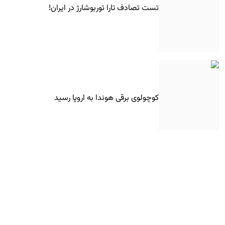
تست تصادف تارا توربوشارژ در ایران!
کوچولوی برقی هوندا به اروپا رسید
فیس‌لیفت ۲۰۲۷ مرسدس-بنز GLE کوپه معرفی
شد