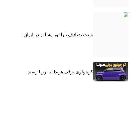
تست تصادف تارا توربوشارژ در ایران!
کوچولوی برقی هوندا به اروپا رسید
فیس‌لیفت ۲۰۲۷ مرسدس-بنز GLE کوپه
معرفی شد