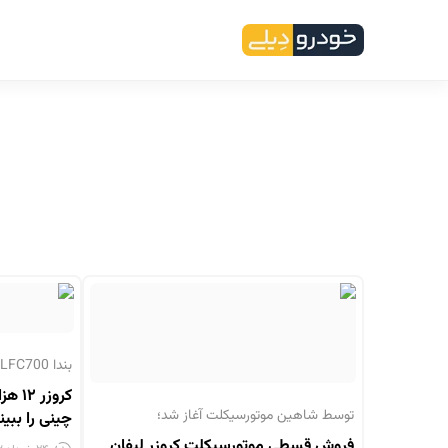
بندا LFC700 به بازار فرانسه رسید؛
کروز
توسط شاهین موتورسیکلت آغاز شد؛
چینی را ببین
فروش قسطی موتورسیکلت کروزر لیفان