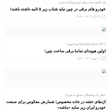
یک قانون جدید برای خودروسازان چینی؛
خودرو های برقی در چین نباید شتاب زیر ۵ ثانیه داشته باشند!
۲۳ آبان ۱۴۰۴ - ۱۲:۲۹
با Hyundai Elexio EO آشنا شوید؛
اولین هیوندای تماما-برقی ساخت چین!
۲۱ مهر ۱۴۰۴ - ۵:۳۲
خطر یک وابستگی عمیق به شرق؛
اژدهای خفته در جاده مخصوص؛ شمارش معکوس برای صنعت
خودرو ایران زیر سایه «ماشه»