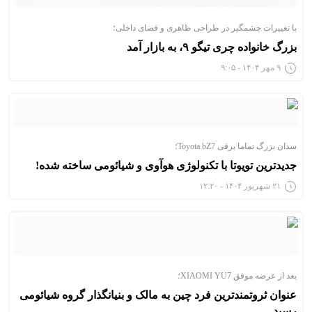
با تغییرات چشمگیر در طراحی ظاهری و فضای داخلی؛
بزرگ خانواده چری تیگو ۹، به بازار آمد
۹ مهر ۱۴۰۴ - ۹:۰۵
سدان بزرگ تماما برقی Toyota bZ7؛
جدیدترین تویوتا با تکنولوژی هوآوی و شیائومی ساخته شده!
۲۱ شهریور ۱۴۰۴ - ۱۲:۲۰
بعد از عرضه موفق XIAOMI YU7؛
عنوان ثروتمندترین فرد چین به مالک و بنیانگذار گروه شیائومی
رسید