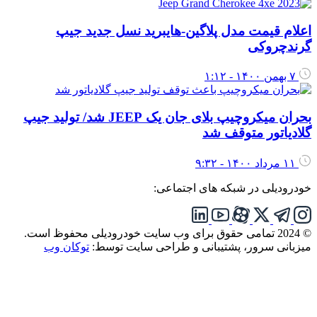
علام قیمت مدل پلاگین-هایبرید نسل جدید جیپ
رندچروکی
۷ بهمن ۱۴۰۰ - ۱:۱۲
بحران میکروچیپ بلای جان یک JEEP شد/ تولید جیپ
لادیاتور متوقف شد
۱۱ مرداد ۱۴۰۰ - ۹:۳۲
ودرودیلی در شبکه های اجتماعی:
تمامی حقوق برای وب سایت خودرودیلی محفوظ است.
یزبانی سرور، پشتیبانی و طراحی سایت توسط:
توکان وب