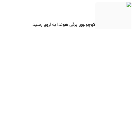
کوچولوی برقی هوندا به اروپا رسید
فیس‌لیفت ۲۰۲۷ مرسدس-بنز GLE کوپه معرفی
شد
SUV آفرود هیوندای، نویدبخش یک آینده مهیج!