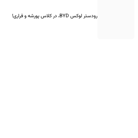
رودستر لوکس BYD، در کلاس پورشه و فراری!
تست تصادف تارا توربوشارژ در ایران!
کوچولوی برقی هوندا به اروپا رسید