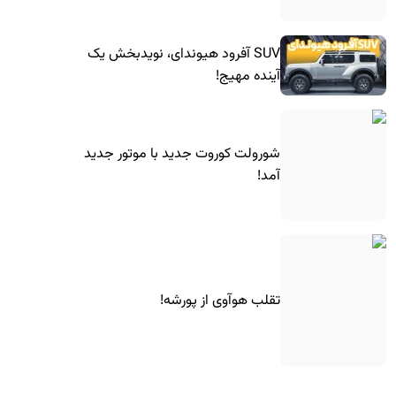
SUV آفرود هیوندای، نویدبخش یک
آینده مهیج!
شورولت کوروت جدید با موتور جدید
آمد!
تقلب هوآوی از پورشه!