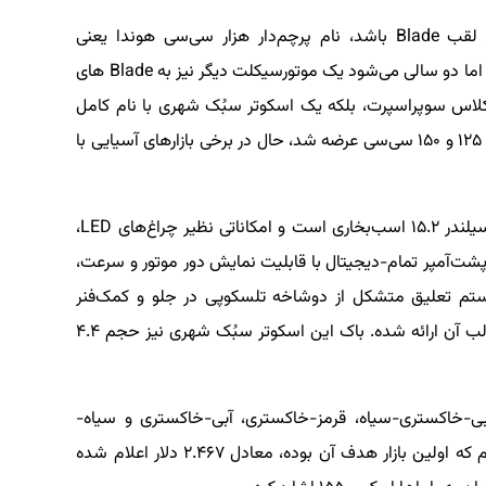
در دنیای موتورسیکلت ها، هر زمان که صحبت از لقب Blade باشد، نام پرچم‌دار هزار سی‌سی هوندا یعنی
CBR1000RR، معروف به Fireblade به میان می‌آید. اما دو سالی می‌شود یک موتورسیکلت دیگر نیز به Blade های
کلاس سوپراسپرت، بلکه یک اسکوتر سبُک شهری با نام کامل
Airblade است. این اسکوتر که در ابتدا در مدل های ۱۲۵ و ۱۵۰ سی‌سی عرضه شد، حال در برخی بازارهای آسیایی با
محرک هوندا ایربلید ۱۶۰ یک موتور ۱۶۰ سی‌سی تک‌سیلندر ۱۵.۲ اسب‌بخاری است و امکاناتی نظیر چراغ‌های LED،
ون کلید، پشت‌آمپر تمام-دیجیتال با قابلیت نمایش دور موتور و سرعت،
م تعلیق متشکل از دوشاخه تلسکوپی در جلو و کمک‌فنر
دوتایی در عقب و ترمز دیسکی تک جلو و عقب در قالب آن ارائه شده. باک این اسکوتر سبُک شهری نیز حجم ۴.۴
ر چهار ترکیب رنگ آبی-خاکستری-سیاه، قرمز-خاکستری، آبی-خاکستری و سیاه-
خاکستری عرضه کرده. قیمت ایربلید ۱۶۰ نیز در ویتنام که اولین بازار هدف آن بوده، معادل ۲.۴۶۷ دلار اعلام شده