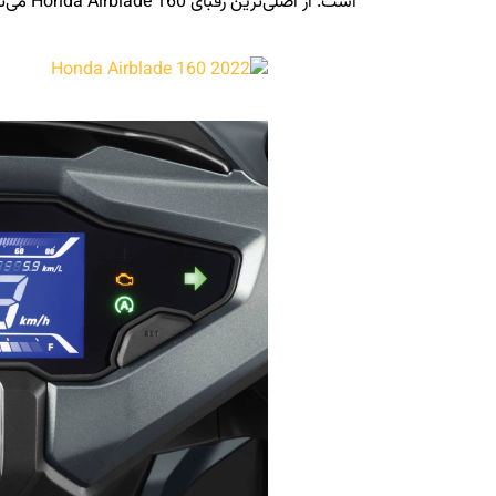
است. از اصلی‌ترین رقبای Honda Airblade 160 می‌توان به یاماها اِروکس ۱۵۵ اشاره کرد.