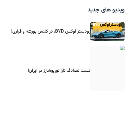
ویدیو های جدید
رودستر لوکس BYD، در کلاس پورشه و فراری!
تست تصادف تارا توربوشارژ در ایران!
کوچولوی برقی هوندا به اروپا رسید