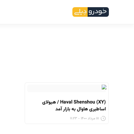
Haval Shenshou (XY) / هیولای
اساطیری هاوال به بازار آمد
۱۸ مرداد ۱۴۰۰ - ۷:۲۳