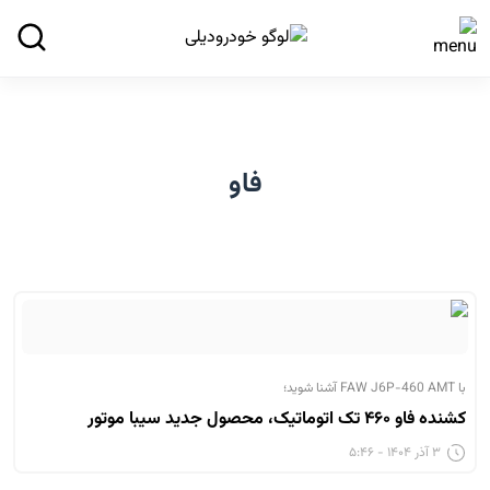
فاو
با FAW J6P-460 AMT آشنا شوید؛
کشنده فاو ۴۶۰ تک اتوماتیک، محصول جدید سیبا موتور
۳ آذر ۱۴۰۴ - ۵:۴۶