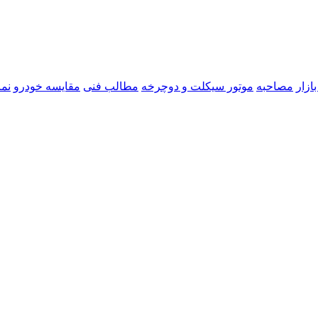
ازار
مصاحبه
موتور سیکلت و دوچرخه
مطالب فنی
مقایسه خودرو
نما