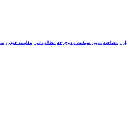
ازار
مصاحبه
موتور سیکلت و دوچرخه
مطالب فنی
مقایسه خودرو
نما