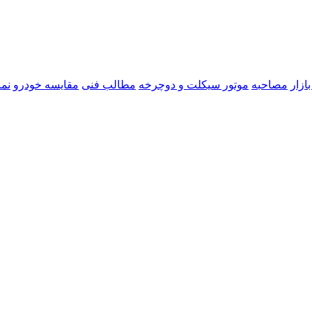
ازار
مصاحبه
موتور سیکلت و دوچرخه
مطالب فنی
مقایسه خودرو
نما