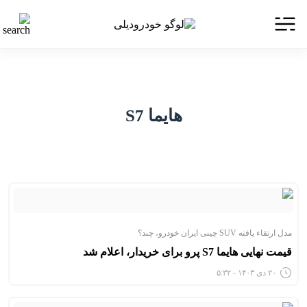
هایما S7
مدل ارتقاء یافته SUV چینی ایران خودرو، چند؟
قیمت نهایی هایما S7 پرو برای خریدار، اعلام شد
۲۰ دی ۱۴۰۳ - ۵:۳۲