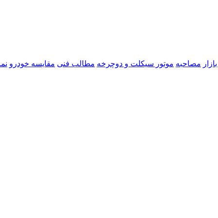
ازار
مصاحبه
موتور سیکلت و دوچرخه
مطالب فنی
مقایسه خودرو
نما