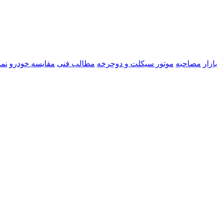
ازار
مصاحبه
موتور سیکلت و دوچرخه
مطالب فنی
مقایسه خودرو
نما